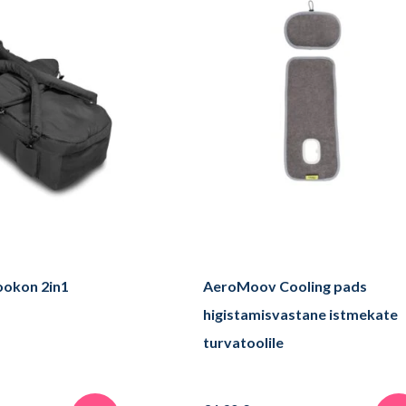
okon 2in1
AeroMoov Cooling pads
higistamisvastane istmekate
turvatoolile