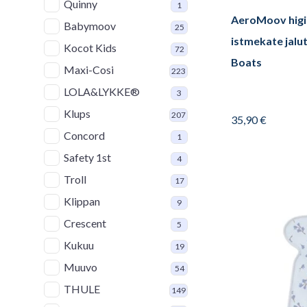
Quinny
1
AeroMoov higi
Babymoov
25
istmekate jalu
Kocot Kids
72
Boats
Maxi-Cosi
223
LOLA&LYKKE®
3
Klups
207
35,90
€
Concord
1
Safety 1st
4
Troll
17
Klippan
9
Crescent
5
Kukuu
19
Muuvo
54
THULE
149