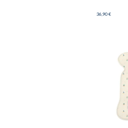
36,90
€