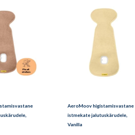
stamisvastane
AeroMoov higistamisvastane
tuskärudele,
istmekate jalutuskärudele,
Vanilla