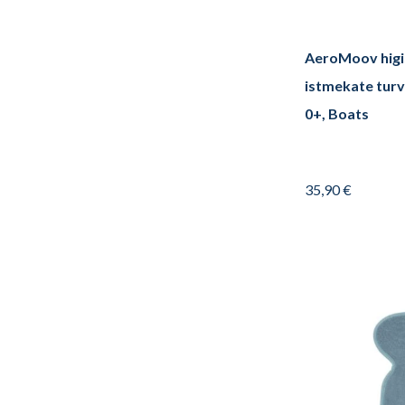
AeroMoov higi
istmekate turv
0+, Boats
35,90
€