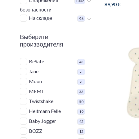
Снаряжения
1002
89,90
€
безопасности
Ha cкладе
96
Выберите
производителя
BeSafe
43
Jane
6
Moon
6
MEMI
33
Twistshake
50
Heitmann Felle
19
Baby Jogger
42
BOZZ
12