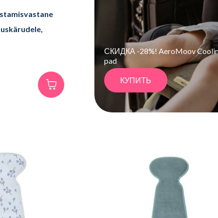
stamisvastane
tuskärudele,
СКИДКА -28%! AeroMoov Cooli
pad
КУПИТЬ