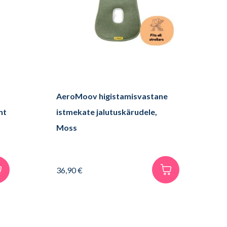
AeroMoov higistamisvastane
nt
istmekate jalutuskärudele,
Moss
36,90
€