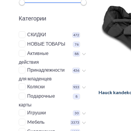
Категории
СКИДКИ
472
НОВЫЕ ТОВАРЫ
76
Активные
88
действия
Принадлежности
436
для младенцев
Коляски
933
Hauck kandeko
Подарочные
8
карты
Игрушки
30
Mебель
3373