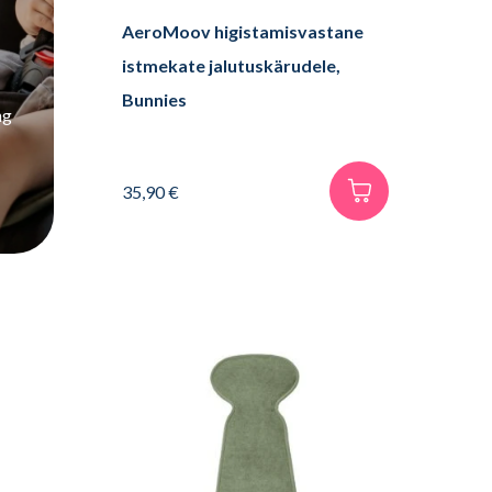
AeroMoov higistamisvastane
istmekate jalutuskärudele,
Bunnies
ng
35,90
€