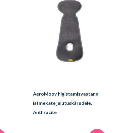
AeroMoov higistamisvastane
istmekate jalutuskärudele,
Anthracite