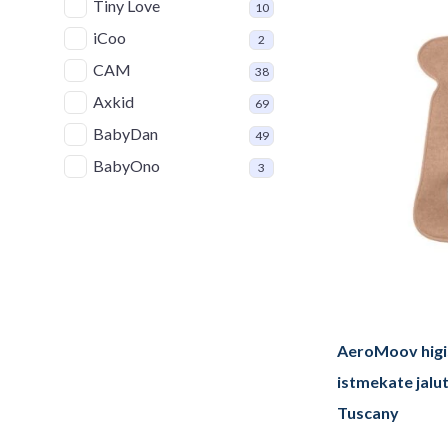
Tiny Love
10
iCoo
2
CAM
38
Axkid
69
BabyDan
49
BabyOno
3
AeroMoov higi
istmekate jalu
Tuscany