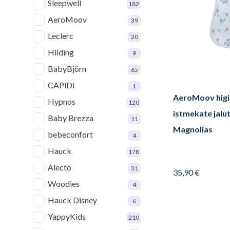
Sleepwell
182
AeroMoov
39
Leclerc
20
Hilding
9
BabyBjörn
65
CAPiDi
1
AeroMoov higi
Hypnos
120
istmekate jalu
Baby Brezza
11
Magnolias
bebeconfort
4
Hauck
178
Alecto
31
35,90
€
Woodies
4
Hauck Disney
6
YappyKids
210