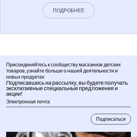
ПОДРОБНЕЕ
Присоединяйтесь к сообществу магазинов детских
товаров, узнайте больше о нашей деятельности и
новых продуктах
Подписавшись на рассылку, вы будете получать
эксклюзивные специальные предложения и
акции!
Электронная
почта