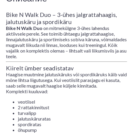
Bike N Walk Duo – 3-ühes jalgrattahaagis,
jalutuskäru ja spordikäru
Bike N Walk Duo
on mitmekülgne 3-ühes lahendus
aktiivsele perele. See toimib ühtaegu jalgrattahaagise,
linnajalutuskäru ja sportimiseks sobiva käruna, võimaldades
mugavalt liikuda nii linnas, looduses kui treeningul. Kõik
vajalik on komplektis olemas – lihtsalt vali liikumisviis ja asu
teele.
Kiirelt ümber seadistatav
Haagise muutmine jalutuskäruks või spordikäruks käib vaid
mõne lihtsa liigutusega. Kui veotiislit parasjagu ei kasuta,
saab selle mugavalt haagise küljele kinnitada.
Komplekti kuuluvad:
veotiisel
2 rattakinnitust
turvalipp
jalutuskäruratas
spordiratas
õhupump