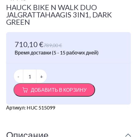
HAUCK BIKE N WALK DUO
JALGRATTAHAAGIS 3IN1, DARK
GREEN
710,10
€
Первоначальная
Текущая
789,00
€
цена
цена:
Время доставки
(5 - 15 рабочих дней)
составляла
710,10 €.
789,00 €.
Количество
-
+
товара
Hauck
ДОБАВИТЬ В КОРЗИНУ
Bike
N
Walk
Артикул:
Duo
HUC 515099
jalgrattahaagis
3in1,
Dark
Green
Описание