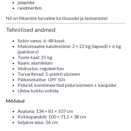
jalapidur
randmerihm
Nii on liikumine turvaline ka tõusudel ja laskumistel.
Tehnilised andmed
Sobiv vanus: 6–48 kuud
Maksimaalne kandevõime: 2 × 22 kg (lapsed) + 6 kg
(pakikorv)
Toote kaal: 25 kg
Raam: alumiinium
Vedrustus: reguleeritav
Turvarihmad: 5-punkti süsteem
Päikesekaitse: UPF 50+
Pidurid: kombineeritud pidurisüsteem + käsipidur
Lihtne kokku voltida
Mõõdud
Avatuna: 134 × 81 × 107 cm
Kokkupandult: 100 × 71,5 × 38 cm
Seljatoe laius: 56 cm