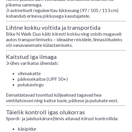
pikema sammuga.
3-astmeliselt reguleeritav lükkesang (97 / 105 / 113 cm)
kohandub erineva pikkusega kasutajatele.
Lihtne kokku voltida ja transportida
Bike N Walk Duo käib kiiresti kokku ning sobib mugavalt
autos transportimiseks – ideaalne reisidele, linnasõitudeks
või vanavanemate külastamiseks.
Kaitstud iga ilmaga
3-ühes varikatus ühendab:
vihmakatte
päikesekaitse (UPF 50+)
putukavõrgu
Eemaldatavad toonitud küljeaknad tagavad hea
ventilatsiooni ning kaitse tuule, päikese ja putukate eest.
Täielik kontroll igas olukorras
Spordi- ja jalutuskärurežiimis aitavad kiirust kontrollida:
käsipidur