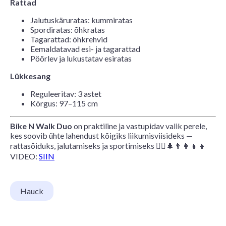
Rattad
Jalutuskäruratas: kummiratas
Spordiratas: õhkratas
Tagarattad: õhkrehvid
Eemaldatavad esi- ja tagarattad
Pöörlev ja lukustatav esiratas
Lükkesang
Reguleeritav: 3 astet
Kõrgus: 97–115 cm
Bike N Walk Duo
on praktiline ja vastupidav valik perele,
kes soovib ühte lahendust kõigiks liikumisviisideks —
rattasõiduks, jalutamiseks ja sportimiseks 🚴‍♀️🌲👨‍👩‍👧‍👦
VIDEO:
SIIN
Hauck