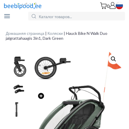
0
Search
for
Products:
Домашняя страница
|
Коляски
| Hauck Bike N Walk Duo
jalgrattahaagis 3in1, Dark Green