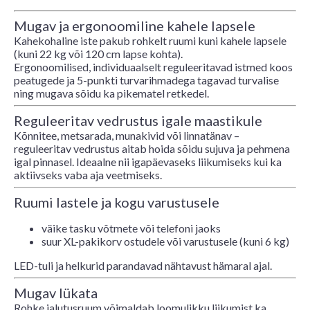
Mugav ja ergonoomiline kahele lapsele
Kahekohaline iste pakub rohkelt ruumi kuni kahele lapsele
(kuni 22 kg või 120 cm lapse kohta).
Ergonoomilised, individuaalselt reguleeritavad istmed koos
peatugede ja 5-punkti turvarihmadega tagavad turvalise
ning mugava sõidu ka pikematel retkedel.
Reguleeritav vedrustus igale maastikule
Kõnnitee, metsarada, munakivid või linnatänav –
reguleeritav vedrustus aitab hoida sõidu sujuva ja pehmena
igal pinnasel. Ideaalne nii igapäevaseks liikumiseks kui ka
aktiivseks vaba aja veetmiseks.
Ruumi lastele ja kogu varustusele
väike tasku võtmete või telefoni jaoks
suur XL-pakikorv ostudele või varustusele (kuni 6 kg)
LED-tuli ja helkurid parandavad nähtavust hämaral ajal.
Mugav lükata
Rohke jalutusruum võimaldab loomulikku liikumist ka