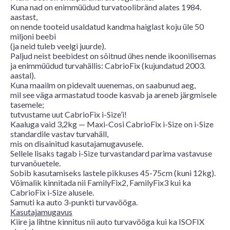
Kuna nad on enimmüüdud turvatoolibränd alates 1984.
aastast,
on nende tooteid usaldatud kandma haiglast koju üle 50
miljoni beebi
(ja neid tuleb veelgi juurde).
Paljud neist beebidest on sõitnud ühes nende ikoonilisemas
ja enimmüüdud turvahällis: CabrioFix (kujundatud 2003.
aastal).
Kuna maailm on pidevalt uuenemas, on saabunud aeg,
mil see väga armastatud toode kasvab ja areneb järgmisele
tasemele;
tutvustame uut CabrioFix i-Size’i!
Kaaluga vaid 3,2kg — Maxi-Cosi CabrioFix i-Size on i-Size
standardile vastav turvahäll,
mis on disainitud kasutajamugavusele.
Sellele lisaks tagab i-Size turvastandard parima vastavuse
turvanõuetele.
Sobib kasutamiseks lastele pikkuses 45-75cm (kuni 12kg).
Võimalik kinnitada nii FamilyFix2, FamilyFix3 kui ka
CabrioFix i-Size alusele.
Samuti ka auto 3-punkti turvavööga.
Kasutajamugavus
Kiire ja lihtne kinnitus nii auto turvavööga kui ka ISOFIX