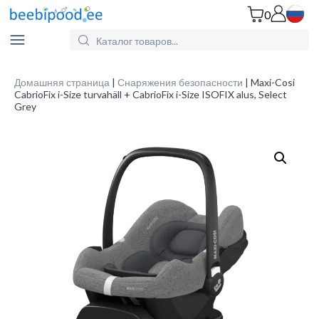
0
Search
for
Products:
Домашняя страница
|
Снаряжения безопасности
| Maxi-Cosi
CabrioFix i-Size turvahäll + CabrioFix i-Size ISOFIX alus, Select
Grey