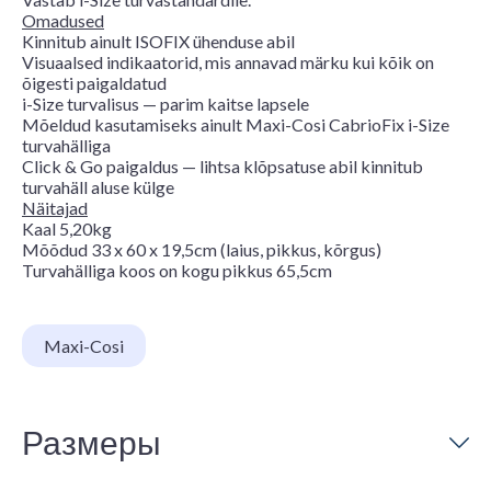
Omadused
Kinnitub ainult ISOFIX ühenduse abil
Visuaalsed indikaatorid, mis annavad märku kui kõik on
õigesti paigaldatud
i-Size turvalisus — parim kaitse lapsele
Mõeldud kasutamiseks ainult Maxi-Cosi CabrioFix i-Size
turvahälliga
Click & Go paigaldus — lihtsa klõpsatuse abil kinnitub
turvahäll aluse külge
Näitajad
Kaal 5,20kg
Mõõdud 33 x 60 x 19,5cm (laius, pikkus, kõrgus)
Turvahälliga koos on kogu pikkus 65,5cm
Maxi-Cosi
Размеры