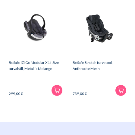
BeSafe iZi Go Modular X1 i-Size
BeSafe Stretch turvatool,
turvahäll, Metallic Melange
Anthracite Mesh
299,00
€
739,00
€