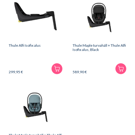
Thule Alfi Isofix alus
Thule Maple turvahäll + Thule Alfi
Isofix alus, Black
299,95
€
589,90
€