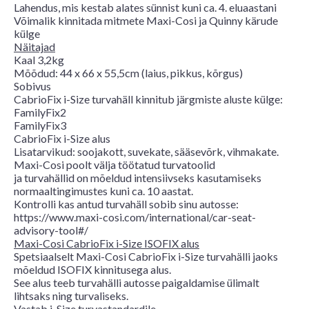
Lahendus, mis kestab alates sünnist kuni ca. 4. eluaastani
Võimalik kinnitada mitmete Maxi-Cosi ja Quinny kärude
külge
Näitajad
Kaal 3,2kg
Mõõdud: 44 x 66 x 55,5cm (laius, pikkus, kõrgus)
Sobivus
CabrioFix i-Size turvahäll kinnitub järgmiste aluste külge:
FamilyFix2
FamilyFix3
CabrioFix i-Size alus
Lisatarvikud: soojakott, suvekate, sääsevõrk, vihmakate.
Maxi-Cosi poolt välja töötatud turvatoolid
ja turvahällid on mõeldud intensiivseks kasutamiseks
normaaltingimustes kuni ca. 10 aastat.
Kontrolli kas antud turvahäll sobib sinu autosse:
https://www.maxi-cosi.com/international/car-seat-
advisory-tool#/
Maxi-Cosi CabrioFix i-Size ISOFIX alus
Spetsiaalselt Maxi-Cosi CabrioFix i-Size turvahälli jaoks
mõeldud ISOFIX kinnitusega alus.
See alus teeb turvahälli autosse paigaldamise ülimalt
lihtsaks ning turvaliseks.
Vastab i-Size turvastandardile.