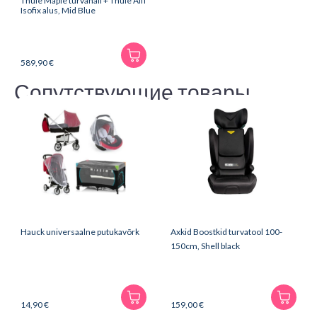
Thule Maple turvahäll + Thule Alfi
Isofix alus, Mid Blue
589,90
€
Сопутствующие товары
Hauck universaalne putukavõrk
Axkid Boostkid turvatool 100-
150cm, Shell black
14,90
€
159,00
€