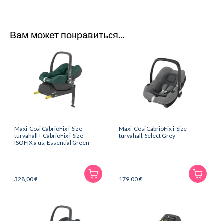
Вам может понравиться...
Maxi-Cosi CabrioFix i-Size
Maxi-Cosi CabrioFix i-Size
turvahäll + CabrioFix i-Size
turvahäll, Select Grey
ISOFIX alus, Essential Green
328,00
€
179,00
€