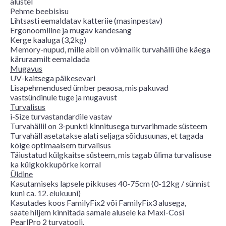
alustel
Pehme beebisisu
Lihtsasti eemaldatav katteriie (masinpestav)
Ergonoomiline ja mugav kandesang
Kerge kaaluga (3,2kg)
Memory-nupud, mille abil on võimalik turvahälli ühe käega
käruraamilt eemaldada
Mugavus
UV-kaitsega päikesevari
Lisapehmendused ümber peaosa, mis pakuvad
vastsündinule tuge ja mugavust
Turvalisus
i-Size turvastandardile vastav
Turvahällil on 3-punkti kinnitusega turvarihmade süsteem
Turvahäll asetatakse alati seljaga sõidusuunas, et tagada
kõige optimaalsem turvalisus
Täiustatud külgkaitse süsteem, mis tagab ülima turvalisuse
ka külgkokkupõrke korral
Üldine
Kasutamiseks lapsele pikkuses 40-75cm (0-12kg / sünnist
kuni ca. 12. elukuuni)
Kasutades koos FamilyFix2 või FamilyFix3 alusega,
saate hiljem kinnitada samale alusele ka Maxi-Cosi
PearlPro 2 turvatooli.