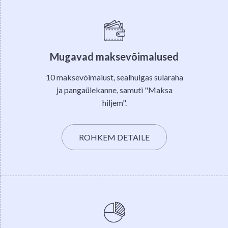
Mugavad maksevõimalused
10 maksevõimalust, sealhulgas sularaha
ja pangaülekanne, samuti "Maksa
hiljem".
ROHKEM DETAILE