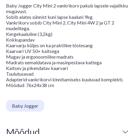
Baby Jogger City Mini 2 vankrikorv pakub lapsele vajalikku
mugavust.
Sobib alates sünnist kuni lapse kaaluni 9kg.
Vankrikorv sobib City Mini 2, City Mini 4W 2 ja GT 2
mudelitega.
Kergekaaluline (3,2kg)
Kokkupandav
Kaarvarju küljes on ka praktiline tõstesang
Kaarvari UV 50+ kaitsega
Mugav ja ergonoomiline madrats
Madrats eemaldatava ja masinpestava kattega
Kaitsev ja pikendatav kaarvari
Tuulutusavad
Adapterid vankrikorvi kinnitamiseks kuuluvad komplekti.
Mõõdud: 76x24x38 cm
Baby Jogger
Mõõdud