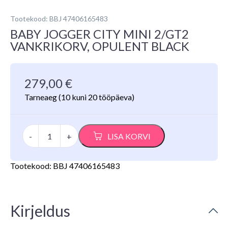
Tootekood: BBJ 47406165483
BABY JOGGER CITY MINI 2/GT2
VANKRIKORV, OPULENT BLACK
279,00
€
Tarneaeg
(10 kuni 20 tööpäeva)
Baby
-
+
LISA KORVI
Jogger
City
Mini
Tootekood:
BBJ 47406165483
2/GT2
vankrikorv,
Opulent
Black
Kirjeldus
kogus