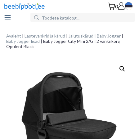
0
Search
for
Products:
Avaleht
|
Lastevankrid ja kärud
|
Jalutuskärud
|
Baby Jogger
|
Baby Jogger lisad
| Baby Jogger City Mini 2/GT2 vankrikorv,
Opulent Black