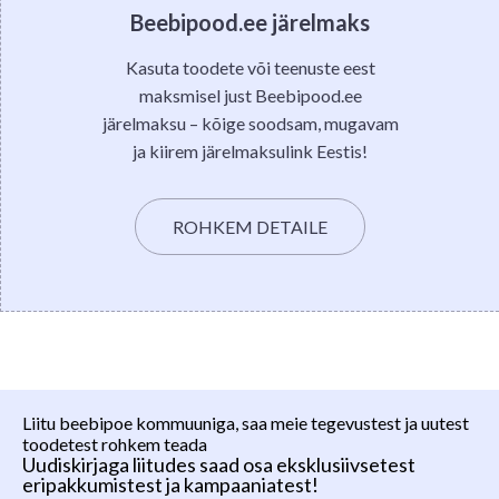
Beebipood.ee järelmaks
Kasuta toodete või teenuste eest
maksmisel just Beebipood.ee
järelmaksu – kõige soodsam, mugavam
ja kiirem järelmaksulink Eestis!
ROHKEM DETAILE
Liitu beebipoe kommuuniga, saa meie tegevustest ja uutest
toodetest rohkem teada
Uudiskirjaga liitudes saad osa eksklusiivsetest
eripakkumistest ja kampaaniatest!