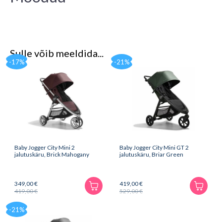
Sulle võib meeldida...
-17%
-21%
Baby Jogger City Mini 2
Baby Jogger City Mini GT 2
jalutuskäru, Brick Mahogany
jalutuskäru, Briar Green
349,00
€
419,00
€
419,00
€
529,00
€
Algne
Praegune
Algne
Praegune
hind
hind
hind
hind
-21%
oli:
on:
oli:
on:
419,00 €.
349,00 €.
529,00 €.
419,00 €.