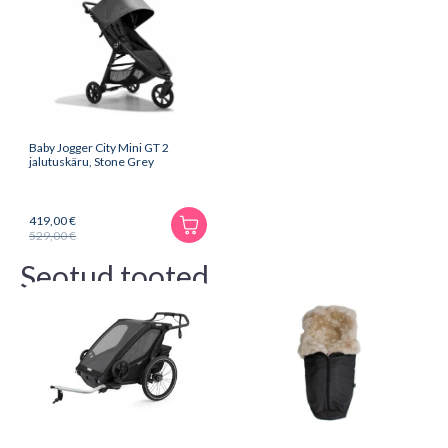
Baby Jogger City Mini GT 2
jalutuskäru, Stone Grey
419,00
€
529,00
€
Algne
Praegune
hind
hind
Seotud tooted
oli:
on:
529,00 €.
419,00 €.