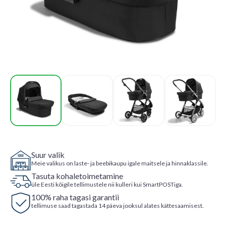
Suur valik
Meie valikus on laste- ja beebikaupu igale maitsele ja hinnaklassile.
Tasuta kohaletoimetamine
üle Eesti kõigile tellimustele nii kulleri kui SmartPOSTiga.
100% raha tagasi garantii
tellimuse saad tagastada 14 päeva jooksul alates kättesaamisest.