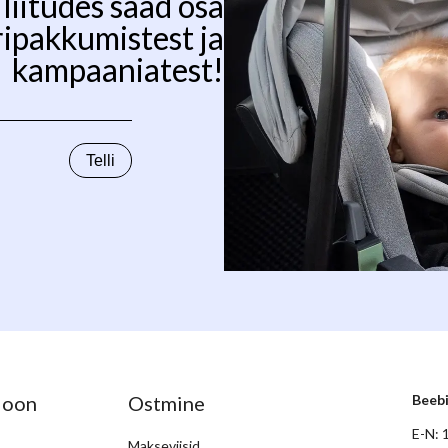
liitudes saad osa
ripakkumistest ja
kampaaniatest!
ioon
Ostmine
Beeb
E-N: 
Makseviisid