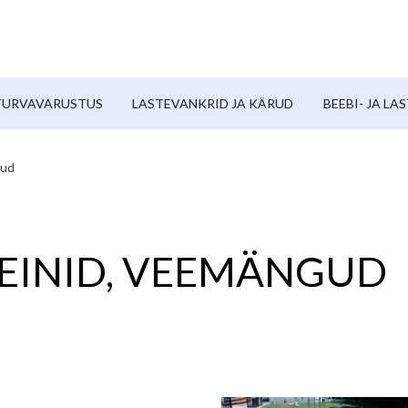
TURVAVARUSTUS
LASTEVANKRID JA KÄRUD
BEEBI- JA L
gud
EINID, VEEMÄNGUD