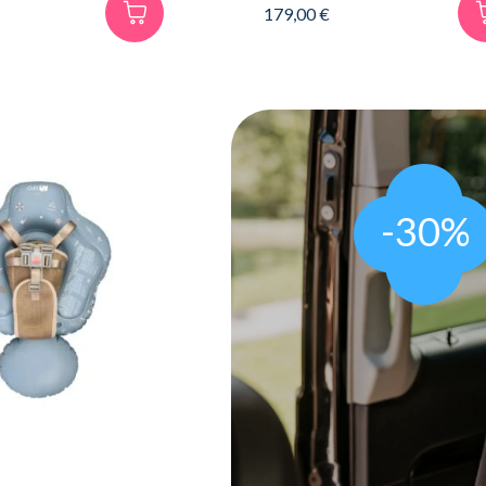
179,00
€
-30%