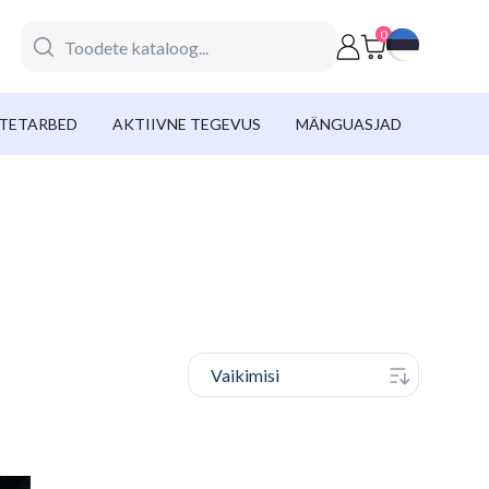
Search
0
for
Products:
ASTETARBED
AKTIIVNE TEGEVUS
MÄNGUASJAD