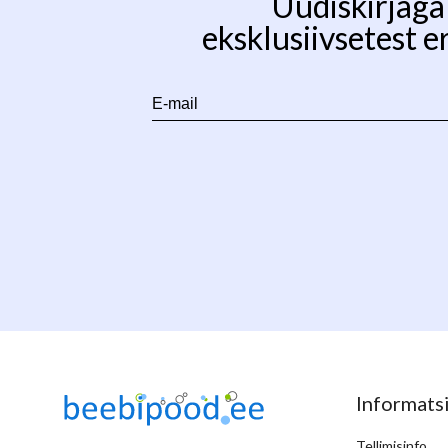
Uudiskirjaga 
eksklusiivsetest e
E-
mail
Informats
Tellimisinfo