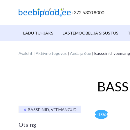
+372 5300 8000
LADU TÜHJAKS
LASTEMÖÖBEL JA SISUSTUS
Avaleht
|
Aktiivne tegevus
|
Aeda ja õue
| Basseinid, veemän
BASS
BASSEINID, VEEMÄNGUD
-18%
Otsing