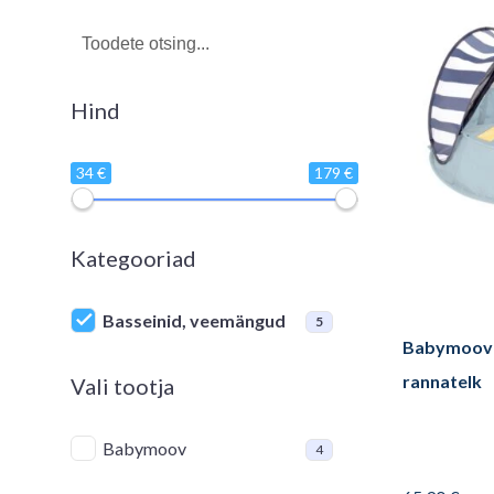
Hind
34 €
179 €
Kategooriad
Basseinid, veemängud
5
Babymoov 
rannatelk
Vali tootja
Babymoov
4