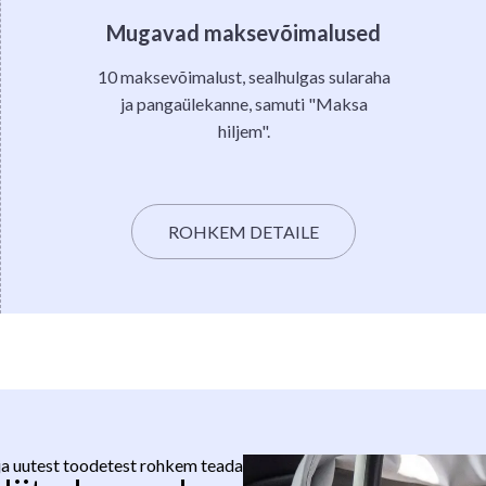
Mugavad maksevõimalused
10 maksevõimalust, sealhulgas sularaha
ja pangaülekanne, samuti "Maksa
hiljem".
ROHKEM DETAILE
ja uutest toodetest rohkem teada