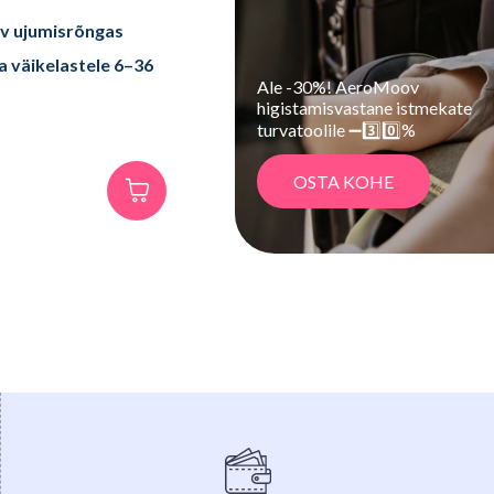
v ujumisrõngas
a väikelastele 6–36
Ale -30%! AeroMoov
higistamisvastane istmekate
turvatoolile ➖3️⃣0️⃣%
OSTA KOHE