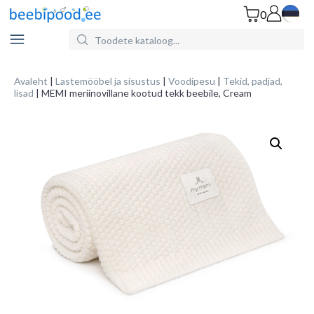
0
Search
for
Products:
Avaleht
|
Lastemööbel ja sisustus
|
Voodipesu
|
Tekid, padjad,
lisad
| MEMI meriinovillane kootud tekk beebile, Cream