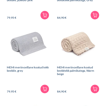
beebile, powder pink
beebitekk palmikutega, Grey
79,95
€
84,90
€
MEMI meriinovillane kootud tekk
MEMI meriinovillane kootud
beebile, grey
beebitekk palmikutega, Warm
beige
79,95
€
84,90
€