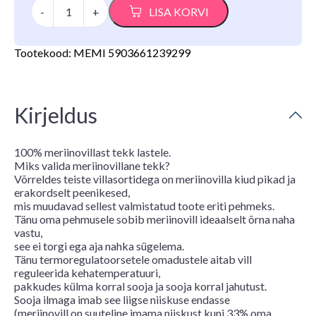
MEMI
-
+
LISA KORVI
meriinovillane
kootud
tekk
Tootekood:
MEMI 5903661239299
beebile,
Cream
kogus
Kirjeldus
100% meriinovillast tekk lastele.
Miks valida meriinovillane tekk?
Võrreldes teiste villasortidega on meriinovilla kiud pikad ja
erakordselt peenikesed,
mis muudavad sellest valmistatud toote eriti pehmeks.
Tänu oma pehmusele sobib meriinovill ideaalselt õrna naha
vastu,
see ei torgi ega aja nahka sügelema.
Tänu termoregulatoorsetele omadustele aitab vill
reguleerida kehatemperatuuri,
pakkudes külma korral sooja ja sooja korral jahutust.
Sooja ilmaga imab see liigse niiskuse endasse
(meriinovill on suuteline imama niiskust kuni 33% oma