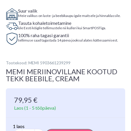
Suur valik
Meie valikus on laste- ja beebikaupu igale maitsele ja hinnaklassile.
Tasuta kohaletoimetamine
üle Eesti kõigile tellimustele nii kulleri kui SmartPOSTiga.
100% raha tagasi garantii
tellimuse saad tagastada 14 päeva jooksul alates kättesaamisest.
Tootekood: MEMI 5903661239299
MEMI MERIINOVILLANE KOOTUD
TEKK BEEBILE, CREAM
79,95
€
Laos
(1 - 5 tööpäeva)
1 laos