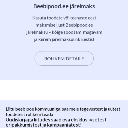
Beebipood.ee järelmaks
Kasuta toodete või teenuste eest
maksmisel just Beebipood.ee
järelmaksu – kõige soodsam, mugavam
ja kiirem järelmaksulink Eestis!
ROHKEM DETAILE
Liitu beebipoe kommuuniga, saa meie tegevustest ja uutest
toodetest rohkem teada
Uudiskirjaga liitudes saad osa eksklusiivsetest
eripakkumistest ja kampaaniatest!