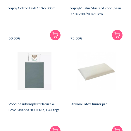
Yappy Cotton tekk 150x200cm
YappyMuslin Mustard voodipesu
150×200 / 50×60 cm
80,00
€
75,00
€
Voodipesukomplekt Nature &
Stroma Latex Junior padi
Love Savanna 100×135, C4 Large