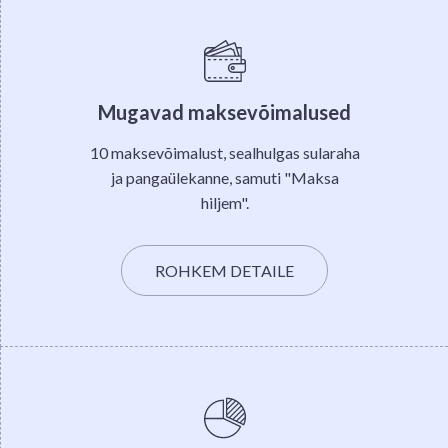
Mugavad maksevõimalused
10 maksevõimalust, sealhulgas sularaha
ja pangaülekanne, samuti "Maksa
hiljem".
ROHKEM DETAILE