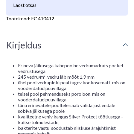
Laost otsas
Tootekood:
FC 410412
Kirjeldus
Erineva jäikusega kahepoolne vedrumadrats pocket
vedrustusega
245 vedru/m², vedru läbimõõt 1,9 mm
ühel pool vedruploki peal tugev kookosematt, mis on
vooderdatud puuvillaga
teisel pool pehmenduseks poroloon, mis on
vooderdatud puuvillaga
tänu erinevatele pooltele saab valida just endale
sobiva jäikusega poole
kvaliteetne veniv kangas Silver Protect töötlusega –
kaitse tolmulestade,
bakterite vastu, soodustab niiskuse ärajuhtimist
magamiskohalt