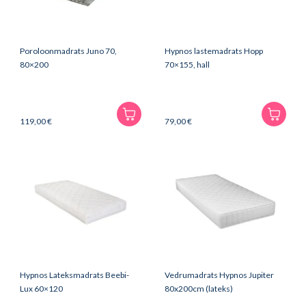
Poroloonmadrats Juno 70,
Hypnos lastemadrats Hopp
80×200
70×155, hall
119,00
€
79,00
€
Hypnos Lateksmadrats Beebi-
Vedrumadrats Hypnos Jupiter
Lux 60×120
80x200cm (lateks)