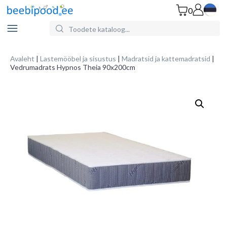
0
Search
for
Products:
Avaleht
|
Lastemööbel ja sisustus
|
Madratsid ja kattemadratsid
|
Vedrumadrats Hypnos Theia 90x200cm