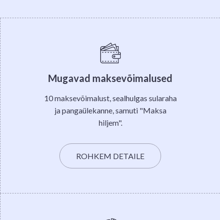
Mugavad maksevõimalused
10 maksevõimalust, sealhulgas sularaha
ja pangaülekanne, samuti "Maksa
hiljem".
ROHKEM DETAILE