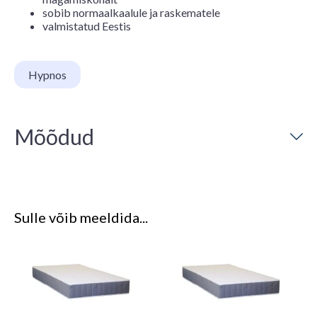
sobib normaalkaalule ja raskematele
valmistatud Eestis
Hypnos
Mõõdud
Sulle võib meeldida...