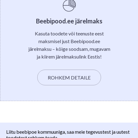
Beebipood.ee järelmaks
Kasuta toodete või teenuste eest
maksmisel just Beebipood.ee
järelmaksu – kõige soodsam, mugavam
ja kiirem järelmaksulink Eestis!
ROHKEM DETAILE
Liitu beebipoe kommuuniga, saa meie tegevustest ja uutest
toodetest rohkem teada