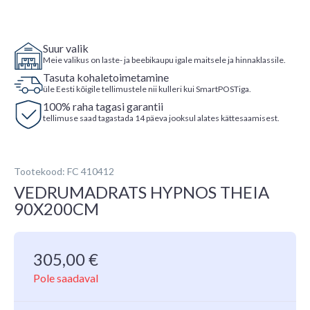
Suur valik
Meie valikus on laste- ja beebikaupu igale maitsele ja hinnaklassile.
Tasuta kohaletoimetamine
üle Eesti kõigile tellimustele nii kulleri kui SmartPOSTiga.
100% raha tagasi garantii
tellimuse saad tagastada 14 päeva jooksul alates kättesaamisest.
Tootekood: FC 410412
VEDRUMADRATS HYPNOS THEIA
90X200CM
305,00
€
Pole saadaval