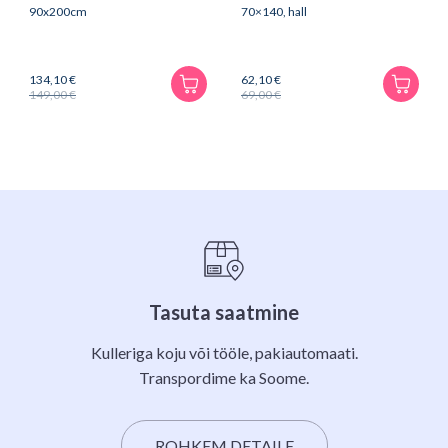
90x200cm
70×140, hall
134,10
€
62,10
€
149,00
€
69,00
€
Algne
Praegune
Algne
Praegune
hind
hind
hind
hind
oli:
on:
oli:
on:
149,00 €.
134,10 €.
69,00 €.
62,10 €.
Tasuta saatmine
Kulleriga koju või tööle, pakiautomaati.
Transpordime ka Soome.
ROHKEM DETAILE