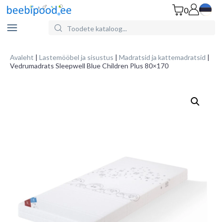
0
Search
for
Products:
Avaleht
|
Lastemööbel ja sisustus
|
Madratsid ja kattemadratsid
|
Vedrumadrats Sleepwell Blue Children Plus 80×170