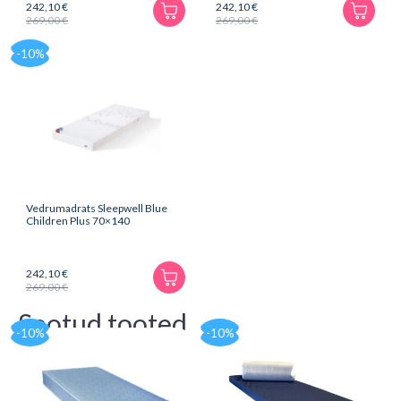
242,10
€
242,10
€
269,00
€
269,00
€
Algne
Praegune
Algne
Praegune
hind
hind
hind
hind
-10%
oli:
on:
oli:
on:
269,00 €.
242,10 €.
269,00 €.
242,10 €.
Vedrumadrats Sleepwell Blue
Children Plus 70×140
242,10
€
269,00
€
Algne
Praegune
hind
hind
Seotud tooted
oli:
on:
-10%
-10%
269,00 €.
242,10 €.