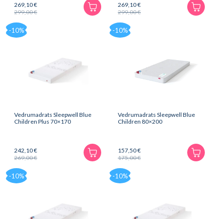
269,10
€
269,10
€
299,00
€
299,00
€
Algne
Praegune
Algne
Praegune
hind
hind
hind
hind
-10%
-10%
oli:
on:
oli:
on:
299,00 €.
269,10 €.
299,00 €.
269,10 €.
Vedrumadrats Sleepwell Blue
Vedrumadrats Sleepwell Blue
Children Plus 70×170
Children 80×200
242,10
€
157,50
€
269,00
€
175,00
€
Algne
Praegune
Algne
Praegune
hind
hind
hind
hind
-10%
-10%
oli:
on:
oli:
on:
269,00 €.
242,10 €.
175,00 €.
157,50 €.