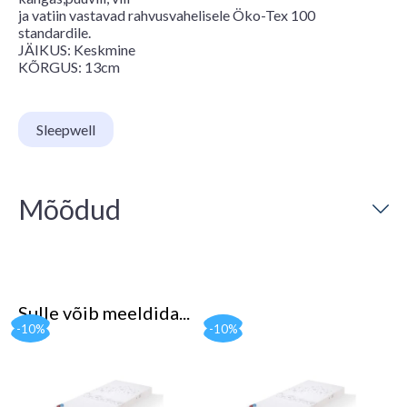
ja vatiin vastavad rahvusvahelisele Öko-Tex 100
standardile.
JÄIKUS: Keskmine
KÕRGUS: 13cm
Sleepwell
Mõõdud
Sulle võib meeldida...
-10%
-10%