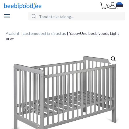
0
Search
for
Products:
Avaleht
|
Lastemööbel ja sisustus
| YappyUno beebivoodi, Light
grey