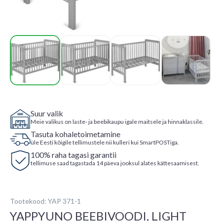
Suur valik
Meie valikus on laste- ja beebikaupu igale maitsele ja hinnaklassile.
Tasuta kohaletoimetamine
üle Eesti kõigile tellimustele nii kulleri kui SmartPOSTiga.
100% raha tagasi garantii
tellimuse saad tagastada 14 päeva jooksul alates kättesaamisest.
Tootekood: YAP 371-1
YAPPYUNO BEEBIVOODI, LIGHT