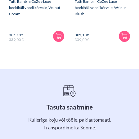
Tutti Bambini CoZee Luxe
Tutti Bambini CoZee Luxe
beebihäll voodi kõrvale, Walnut-
beebihäll voodi kõrvale, Walnut-
Cream
Blush
305,10
€
305,10
€
339,00
€
339,00
€
Algne
Praegune
Algne
Praegune
hind
hind
hind
hind
oli:
on:
oli:
on:
339,00 €.
305,10 €.
339,00 €.
305,10 €.
Tasuta saatmine
Kulleriga koju või tööle, pakiautomaati.
Transpordime ka Soome.