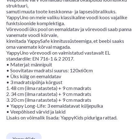
struktuuri,
samuti muuta toote keskkonna- ja lapsesõbralikuks.
YappyUno on meie valiku klassikaline voodi koos vajalike
funktsioonide komplektiga.
Võrevoodi üks pool on eemaldatav ja võrevoodi saab panna
vanemate voodi kõrvale,
kinnitada YappySafe kinnitussüsteemiga, et beebi saaks
oma vanemate kõrval magada.
YappyUno võrevoodi on valmistatud vastavalt EL
standardile: EN 716-1 & 2 2017.
• Materjal: männipuit
• Soovitatav madratsi suurus: 120x60cm
• Üks külg on eemaldatav
• 3 madratsipõhja kõrgust
1. 48 cm (ilma ratasteta) + 9 cm madrats
2. 34 cm (ilma ratasteta) + 9 cm madrats
3. 20 cm (ilma ratasteta) + 9 cm madrats
• Yappy Long-Life: 3 eemaldatavat küljepulka
• Veepõhised värvid ja lakid
Lisaks on võimalik lisada: YappyKids piduriga rattad.
YappyKids