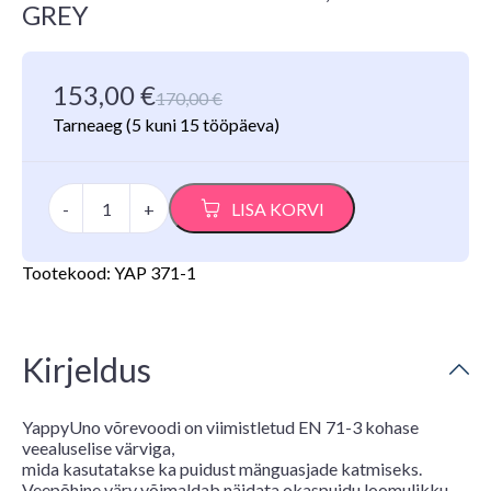
GREY
153,00
€
Algne
Praegune
170,00
€
hind
hind
Tarneaeg
(5 kuni 15 tööpäeva)
oli:
on:
170,00 €.
153,00 €.
YappyUno
-
+
LISA KORVI
beebivoodi,
Light
grey
Tootekood:
YAP 371-1
kogus
Kirjeldus
YappyUno võrevoodi on viimistletud EN 71-3 kohase
veealuselise värviga,
mida kasutatakse ka puidust mänguasjade katmiseks.
Veepõhine värv võimaldab näidata okaspuidu loomulikku